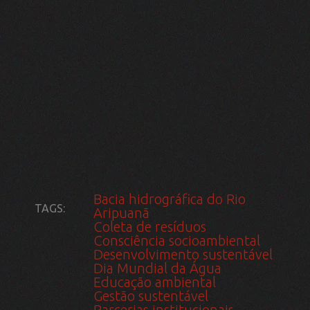
Parcerias institucionais
Preservação da água
Seminário ambiental
Sensibilização ambiental
Trilha ecológica
Deixe um comentário
O seu endereço de e-mail não será
publicado.
Campos obrigatórios são
marcados com
*
Comentário
*