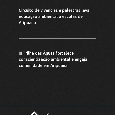
(66) 9 9622-7324
jurupara@juruparasocioambiental.com.br
Av. Dois de Dezembro, Nº 2579, Cidade Alta, Aripuanã-MT -
.
CEP: 78325-000
CNPJ: 40.471.990/0001-60
desenvolvido por
JURUPARA SOCIO AMBIENTAL ©
2026