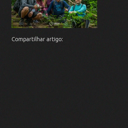
Compartilhar artigo:
Bacia hidrográfica do Rio
TAGS:
Aripuanã
Coleta de resíduos
Consciência socioambiental
Desenvolvimento sustentável
Dia Mundial da Água
Educação ambiental
Gestão sustentável