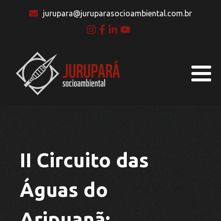
jurupara@juruparasocioambiental.com.br
II Circuito das
Águas do
Aripuanã: