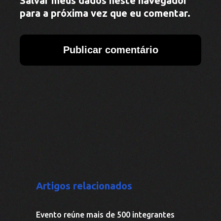
de etnias pelo Dia dos Povos Indígenas
em Aripuanã
Aripuanã se prepara para o Dia dos
Povos Indígenas como expressão de
resistência e vínculo com o território
III Seminário das Águas fortalece
governança hídrica e avança na
consolidação do Comitê da Bacia do
Rio Aripuanã