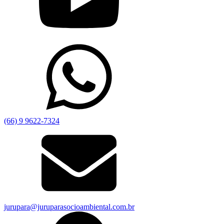
(66) 9 9622-7324
jurupara@juruparasocioambiental.com.br