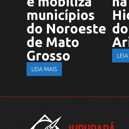
e mobiliza
na
municípios
Hi
do Noroeste
do
de Mato
Ar
Grosso
LEIA
LEIA MAIS