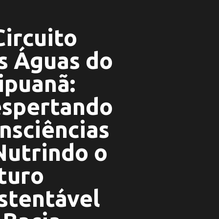
Circuito
s Águas do
ipuanã:
spertando
nsciências
Nutrindo o
turo
stentável