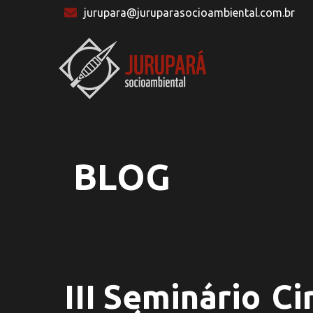
jurupara@juruparasocioambiental.com.br
BLOG
III Seminário
Ci