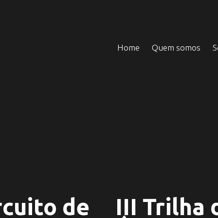
Home
Quem somos
S
rcuito de
III Trilha