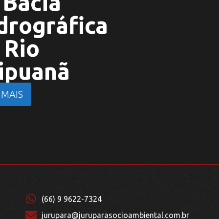
 Bacia
drográfica
 Rio
ipuanã
 MAIS
(66) 9 9622-7324
jurupara@juruparasocioambiental.com.br