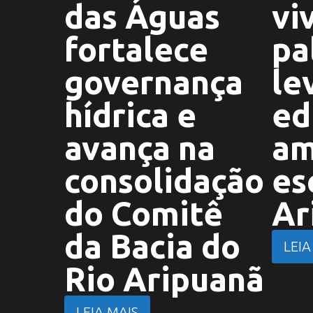
das Águas
vi
fortalece
pa
governança
le
hídrica e
ed
avança na
am
consolidação
es
do Comitê
Ar
da Bacia do
LEIA
Rio Aripuanã
LEIA MAIS