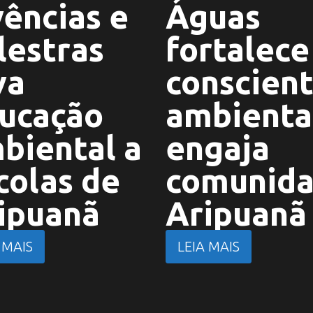
vências e
Águas
lestras
fortalece
va
conscient
ucação
ambienta
biental a
engaja
colas de
comunid
ipuanã
Aripuanã
 MAIS
LEIA MAIS