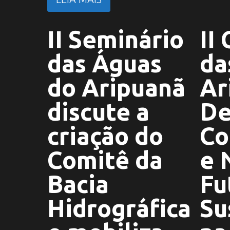
II Seminário
II 
das Águas
da
do Aripuanã
Ar
discute a
De
criação do
Co
Comitê da
e 
Bacia
Fu
Hidrográfica
Su