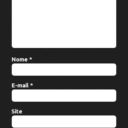
Nome
*
E-mail
*
Site