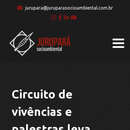
jurupara@juruparasocioambiental.com.br
Circuito de
vivências e
palestras leva