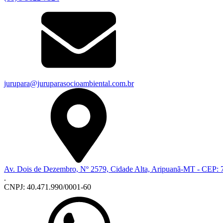
jurupara@juruparasocioambiental.com.br
Av. Dois de Dezembro, Nº 2579, Cidade Alta, Aripuanã-MT - CEP:
.
CNPJ: 40.471.990/0001-60