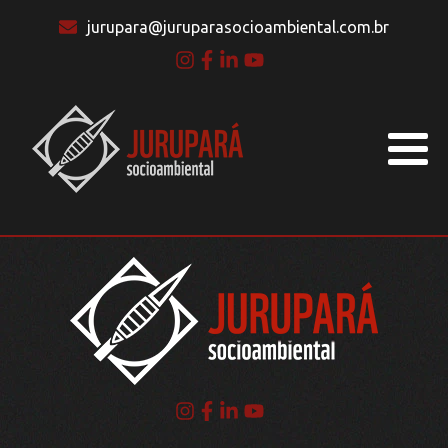
jurupara@juruparasocioambiental.com.br
BLOG