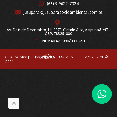
(66) 9 9622-7324
jurupara@juruparasocioambiental.com.br
Av. Dois de Dezembro, Nº 2579, Cidade Alta, Aripuanã-MT -
.
CEP: 78325-000
CNPJ: 40.471.990/0001-60
desenvolvido por
JURUPARA SOCIO AMBIENTAL ©
2026