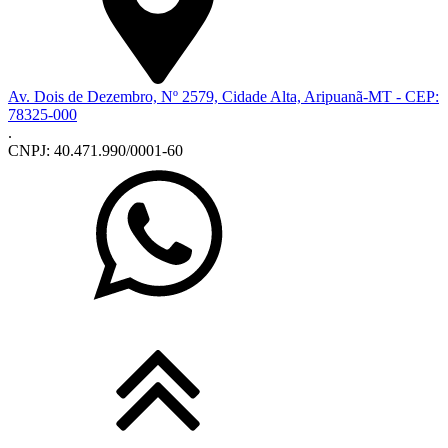
Av. Dois de Dezembro, Nº 2579, Cidade Alta, Aripuanã-MT - CEP:
78325-000
.
CNPJ: 40.471.990/0001-60