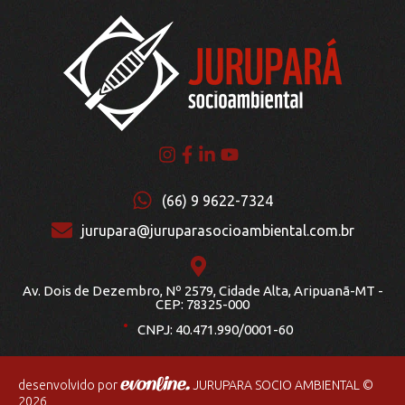
(66) 9 9622-7324
jurupara@juruparasocioambiental.com.br
Av. Dois de Dezembro, Nº 2579, Cidade Alta, Aripuanã-MT -
.
CEP: 78325-000
CNPJ: 40.471.990/0001-60
desenvolvido por
JURUPARA SOCIO AMBIENTAL ©
2026