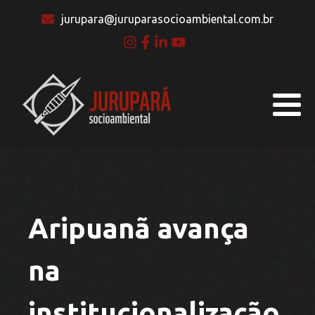
jurupara@juruparasocioambiental.com.br
Aripuanã avança
na
institucionalização