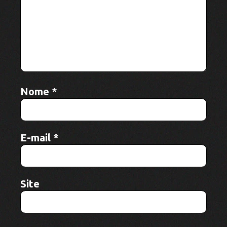
Nome
*
E-mail
*
Site