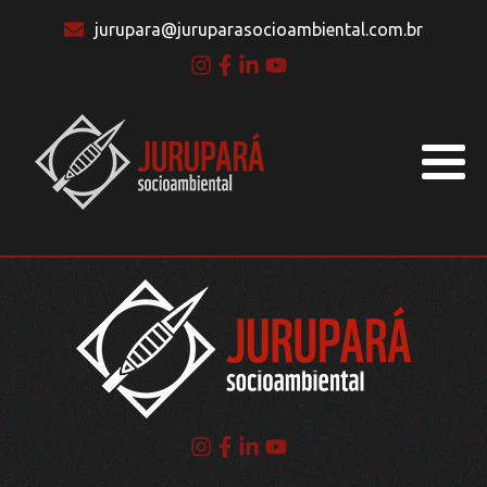
jurupara@juruparasocioambiental.com.br
BLOG