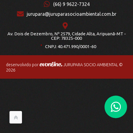
(66) 9 9622-7324
jurupara@juruparasocioambiental.com.br
Av. Dois de Dezembro, Nº 2579, Cidade Alta, Aripuanã-MT -
.
CEP: 78325-000
CNPJ: 40.471.990/0001-60
desenvolvido por
JURUPARA SOCIO AMBIENTAL ©
2026