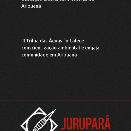
(66) 9 9622-7324
jurupara@juruparasocioambiental.com.br
Av. Dois de Dezembro, Nº 2579, Cidade Alta, Aripuanã-MT -
.
CEP: 78325-000
CNPJ: 40.471.990/0001-60
desenvolvido por
JURUPARA SOCIO AMBIENTAL ©
2026