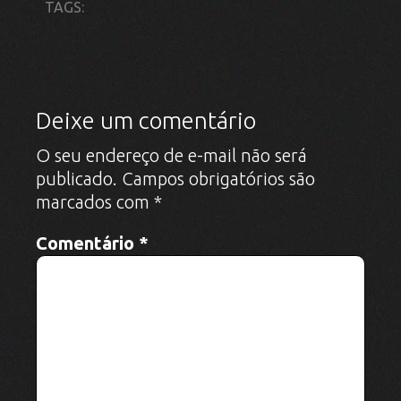
Nome
*
E-mail
*
Site
Salvar meus dados neste navegador
para a próxima vez que eu comentar.