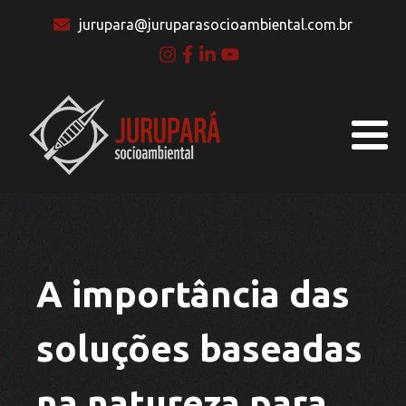
jurupara@juruparasocioambiental.com.br
A importância das
soluções baseadas
na natureza para