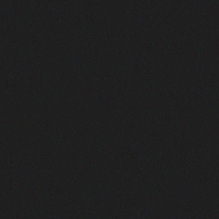
TAGS:
Deixe um comentário
O seu endereço de e-mail não será
publicado.
Campos obrigatórios são
marcados com
*
Comentário
*