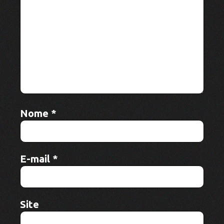
Nome
*
E-mail
*
Site