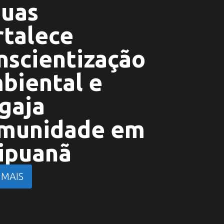
uas
rtalece
nscientização
biental e
gaja
munidade em
ipuanã
 MAIS