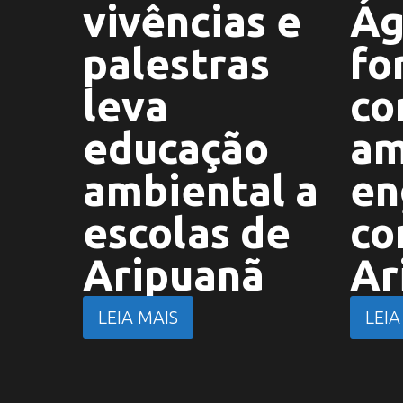
vivências e
Ág
palestras
fo
leva
co
educação
am
ambiental a
en
escolas de
co
Aripuanã
Ar
LEIA MAIS
LEIA