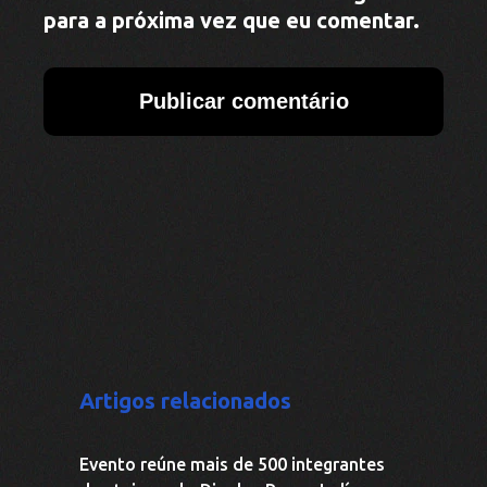
de etnias pelo Dia dos Povos Indígenas
em Aripuanã
Aripuanã se prepara para o Dia dos
Povos Indígenas como expressão de
resistência e vínculo com o território
III Seminário das Águas fortalece
governança hídrica e avança na
consolidação do Comitê da Bacia do
Rio Aripuanã