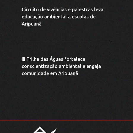
(66) 9 9622-7324
jurupara@juruparasocioambiental.com.br
Av. Dois de Dezembro, Nº 2579, Cidade Alta, Aripuanã-MT -
.
CEP: 78325-000
CNPJ: 40.471.990/0001-60
desenvolvido por
JURUPARA SOCIO AMBIENTAL ©
2026