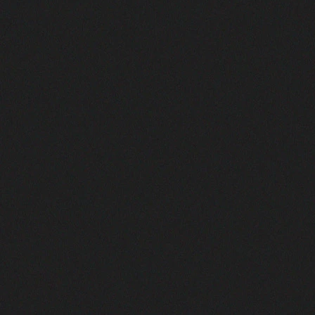
TAGS:
Deixe um comentário
O seu endereço de e-mail não será
publicado.
Campos obrigatórios são
marcados com
*
Comentário
*