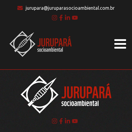
jurupara@juruparasocioambiental.com.br
BLOG