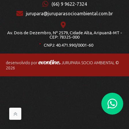
(66) 9 9622-7324
jurupara@juruparasocioambiental.com.br
Av. Dois de Dezembro, Nº 2579, Cidade Alta, Aripuanã-MT -
.
CEP: 78325-000
CNPJ: 40.471.990/0001-60
desenvolvido por
JURUPARA SOCIO AMBIENTAL ©
2026