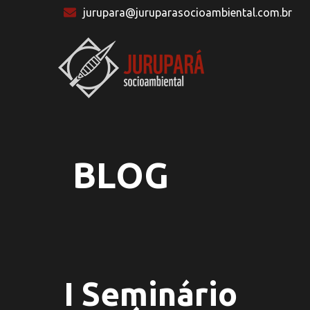
jurupara@juruparasocioambiental.com.br
BLOG
I Seminário