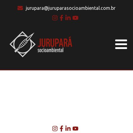
jurupara@juruparasocioambiental.com.br
BLOG