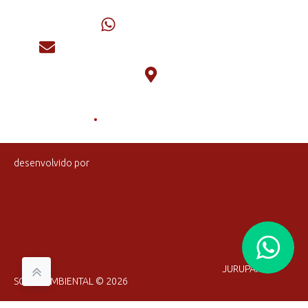
(66) 9 9622-7324
jurupara@juruparasocioambiental.com.br
Av. Dois de Dezembro, Nº 2579, Cidade Alta, Aripuanã-MT -
.
CEP: 78325-000
CNPJ: 40.471.990/0001-60
desenvolvido por
JURUPARA
SOCIO AMBIENTAL © 2026